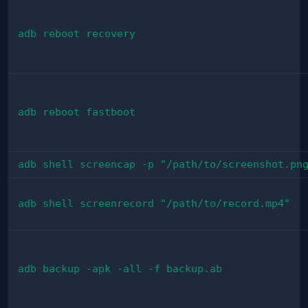
adb reboot recovery
adb reboot fastboot
adb shell screencap -p "/path/to/screenshot.pn
adb shell screenrecord "/path/to/record.mp4"
adb backup -apk -all -f backup.ab