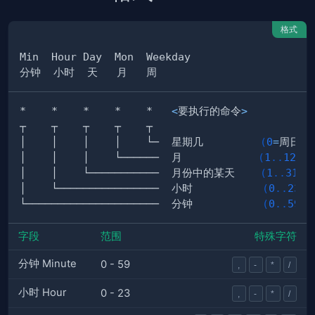
格式
*    *    *    *    *   
<
要执行的命令
>
│    │    │    │    └─  星期几         
(
0
=
周日 
.
│    │    │    └──────  月            
(
1
..
12
)
│    │    └───────────  月份中的某天    
(
1
..
31
)
│    └────────────────  小时           
(
0
..
23
)
└─────────────────────  分钟           
(
0
..
59
)
字段
范围
特殊字符
分钟 Minute
0 - 59
,
-
*
/
小时 Hour
0 - 23
,
-
*
/