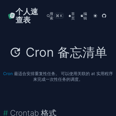
个人速
搜
首
编
⌘K
查表
索
页
辑
Cron 备忘清单
Cron
最适合安排重复性任务。 可以使用关联的 at 实用程序
来完成一次性任务的调度。
Crontab 格式