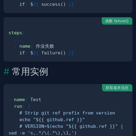
if
:
 $
{
{
 success() 
}
}
函数 failure()
steps
:
...
-
name
:
if
:
 $
{
{
 failure() 
}
}
常用实例
获取版本信息
-
name
:
run
:
|
    # VERSION=$(echo "${{ github.ref }}" | 
sed -e 's,.*/\(.*\),\1,')