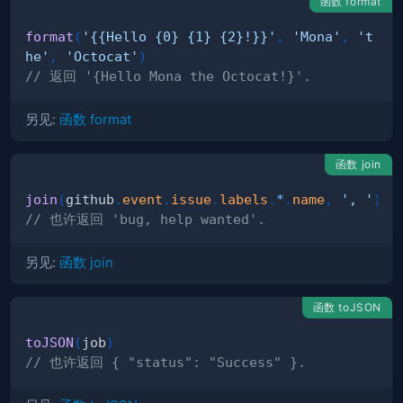
函数 format
format
(
'{{Hello {0} {1} {2}!}}'
,
'Mona'
,
't
he'
,
'Octocat'
)
// 返回 '{Hello Mona the Octocat!}'.
另见:
函数 format
函数 join
join
(
github
.
event
.
issue
.
labels
.
*
.
name
,
', '
)
// 也许返回 'bug, help wanted'.
另见:
函数 join
函数 toJSON
toJSON
(
job
)
// 也许返回 { "status": "Success" }.