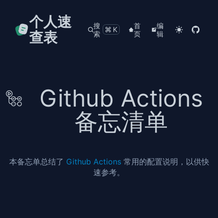
个人速
搜
首
编
⌘K
查表
索
页
辑
Github Actions
备忘清单
本备忘单总结了
Github Actions
常用的配置说明，以供快
速参考。