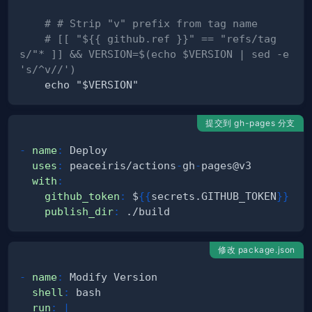
# # Strip "v" prefix from tag name
# [[ "${{ github.ref }}" == "refs/tag
s/"* ]] && VERSION=$(echo $VERSION | sed -e 
's/^v//')
提交到 gh-pages 分支
-
name
:
uses
:
 peaceiris/actions
-
gh
-
with
:
github_token
:
 $
{
{
secrets.GITHUB_TOKEN
}
}
publish_dir
:
修改 package.json
-
name
:
shell
:
run
:
|