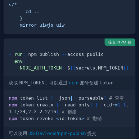
    mirror uiwjs uiw
提交 NPM 包
-
run
:
 npm publish 
-
-
env
:
NODE_AUTH_TOKEN
:
 $
{
{
secrets.NPM_TOKEN
}
}
获取
NPM_TOKEN
，可以通过
npm
账号创建
token
npm
 token list 
[
--json
|
--parseable
]
# 查看
npm
 token create 
[
--read-only
]
[
--cidr
=
1.1
.
1.1/24,2.2.2.2/16
]
# 创建
npm
 token revoke 
<
id
|
token
>
# 撤销
可以使用
JS-DevTools/npm-publish
提交