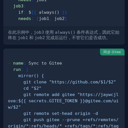
job3
:
if
:
 $
{
{
 always() 
}
}
needs
:
[
job1
,
 job2
]
在此示例中，
job3
使用
always()
条件表达式，因此它始
终在
job1
和
job2
完成后运行，不管它们是否成功。
同步 Gitee
-
name
:
run
:
|
      git remote add gitee "https://jaywcjl
ove:${{ secrets.GITEE_TOKEN }}@gitee.com/ui
      git push gitee --prune +refs/remotes/
origin/*:refs/heads/* +refs/tags/*:refs/tag