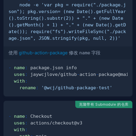
    node -e 'var pkg = require("./package.j
son"); pkg.version= (new Date().getFullYear
().toString().substr(2)) + "." + (new Date
().getMonth() + 1) + "." + (new Date().getD
ate()); require("fs").writeFileSync("./pack
age.json", JSON.stringify(pkg, null, 2))'
使用
github-action-package
修改
name
字段
-
name
:
uses
:
 jaywcjlove/github
-
action
-
with
:
rename
:
'@wcj/github-package-test'
克隆带有 Submodule 的仓库
-
name
:
uses
:
with
: