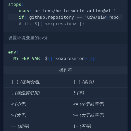
steps
:
-
uses
:
 actions/hello
-
world
-
if
:
 github.repository == 'uiw/uiw
-
# if: ${{ <expression> }}
设置环境变量的示例
env
:
MY_ENV_VAR
:
 $
{
{
 <expression
>
}
}
操作符
( )
(逻辑分组)
[ ]
(索引)
.
(属性解引用)
!
(非)
<
(小于)
<=
(小于或等于)
>
(大于)
>=
(大于或等于)
==
(相等)
!=
(不等)