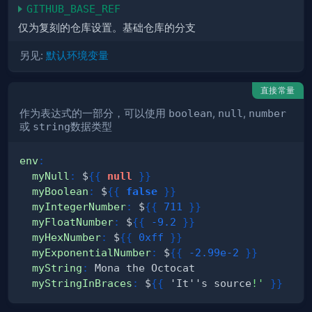
GITHUB_BASE_REF
仅为复刻的仓库设置。基础仓库的分支
另见:
默认环境变量
直接常量
作为表达式的一部分，可以使用
boolean
,
null
,
number
或
string
数据类型
env
:
myNull
:
 $
{
{
null
}
}
myBoolean
:
 $
{
{
false
}
}
myIntegerNumber
:
 $
{
{
711
}
}
myFloatNumber
:
 $
{
{
-9.2
}
}
myHexNumber
:
 $
{
{
0xff
}
}
myExponentialNumber
:
 $
{
{
-2.99e-2
}
}
myString
:
myStringInBraces
:
 $
{
{
 'It''s source
!'
}
}