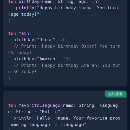
fun
birthday
(
name
:
 String
,
 age
:
 Int
)
{
println
(
"Happy birthday 
$
name
! You turn 
$
age
 today!"
)
}
fun
main
(
)
{
birthday
(
"Oscar"
,
26
)
// Prints: Happy birthday Oscar! You turn 
25 today!
birthday
(
"Amarah"
,
30
)
// Prints: Happy birthday Amarah! You tur
n 30 today!
}
默认参数
fun
favoriteLanguage
(
name
:
 String
,
 languag
e
:
 String 
=
"Kotlin"
)
{
println
(
"Hello, 
$
name
. Your favorite prog
ramming language is 
$
language
"
)