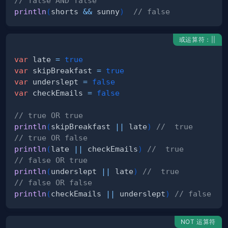
// false AND false
println
(
shorts 
&&
 sunny
)
// false
或运算符：||
var
 late 
=
true
var
 skipBreakfast 
=
true
var
 underslept 
=
false
var
 checkEmails 
=
false
// true OR true
println
(
skipBreakfast 
||
 late
)
//  true
// true OR false
println
(
late 
||
 checkEmails
)
//  true
// false OR true
println
(
underslept 
||
 late
)
//  true
// false OR false
println
(
checkEmails 
||
 underslept
)
// false
NOT 运算符