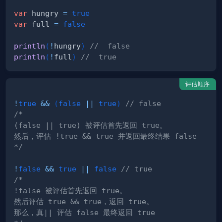
var
 hungry 
=
true
var
 full 
=
false
println
(
!
hungry
)
//  false
println
(
!
full
)
//  true
评估顺序
!
true
&&
(
false
||
true
)
// false
*/
!
false
&&
true
||
false
// true