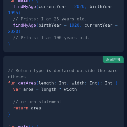
fun
main
(
)
{
findMyAge
(
currentYear 
=
2020
,
 birthYear 
=
1995
)
// Prints: I am 25 years old.
findMyAge
(
birthYear 
=
1920
,
 currentYear 
=
2020
)
// Prints: I am 100 years old.
}
返回声明
// Return type is declared outside the pare
ntheses
fun
getArea
(
length
:
 Int
,
 width
:
 Int
)
:
 Int 
{
var
 area 
=
 length 
*
// return statement
return
}
fun
main
(
)
{