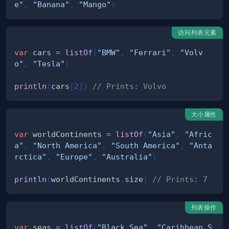
e"
,
"Banana"
,
"Mango"
)
访问列表元素
var
 cars 
=
listOf
(
"BMW"
,
"Ferrari"
,
"Volv
o"
,
"Tesla"
)
println
(
cars
[
2
]
)
// Prints: Volvo
大小属性
var
 worldContinents 
=
listOf
(
"Asia"
,
"Afric
a"
,
"North America"
,
"South America"
,
"Anta
rctica"
,
"Europe"
,
"Australia"
)
println
(
worldContinents
.
size
)
// Prints: 7
列表操作
var
 seas 
=
listOf
(
"Black Sea"
,
"Caribbean S