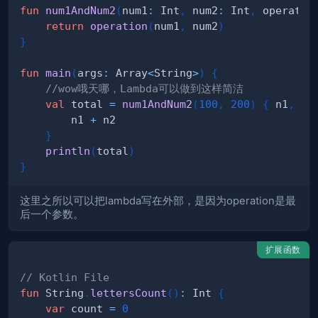
fun
num1AndNum2
(
num1
:
 Int
,
 num2
:
 Int
,
 operatio
return
operation
(
num1
,
 num2
)
}
fun
main
(
args
:
 Array
<
String
>
)
{
//wow哦天哪，Lambda可以做到这样简洁
val
 total 
=
num1AndNum2
(
100
,
200
)
{
 n1
,
 n2
        n1 
+
}
println
(
total
)
}
这里之所以可以把lambda写在外部，是因为operation是最
后一个参数。
扩展函数
// Kotlin File
fun
 String
.
lettersCount
(
)
:
 Int 
{
var
 count 
=
0