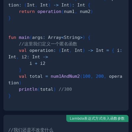
tion
:
(
Int
,
 Int
)
->
 Int
)
:
 Int 
{
return
operation
(
num1
,
 num2
)
}
fun
main
(
args
:
 Array
<
String
>
)
{
//这里我们定义一个匿名函数
val
 operation
:
(
Int
,
 Int
)
->
 Int 
=
{
 i
:
Int
,
 i2
:
 Int 
->
        i 
+
}
val
 total 
=
num1AndNum2
(
100
,
200
,
 opera
tion
)
println
(
total
)
//300
}
Lambda表达式方式传入函数参数
//我们还是不改变什么