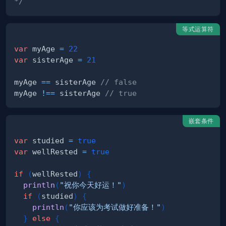
*/
等式运算符
var
 myAge 
=
22
var
 sisterAge 
=
21
myAge 
==
 sisterAge 
// false
myAge 
!==
 sisterAge 
// true
嵌套条件
var
 studied 
=
true
var
 wellRested 
=
true
if
(
wellRested
)
{
println
(
"祝你今天好运！"
)
if
(
studied
)
{
println
(
"你应该为考试做好准备！"
)
}
else
{