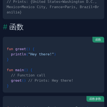
// Prints: {United States=Washington D.C., 
Mexico=Mexico City, France=Paris, Brazil=Br
asilia}
函数
函数
fun
greet
(
)
{
println
(
"Hey there!"
)
}
fun
main
(
)
{
// Function call
greet
(
)
// Prints: Hey there!
}
函数参数