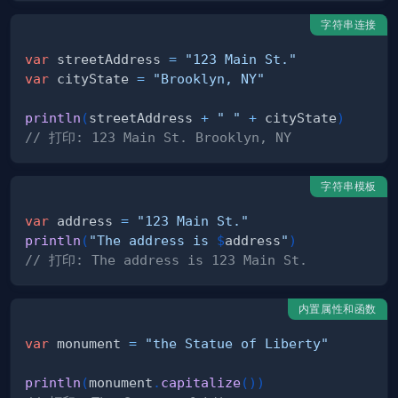
字符串连接
var
 streetAddress 
=
"123 Main St."
var
 cityState 
=
"Brooklyn, NY"
println
(
streetAddress 
+
" "
+
 cityState
)
// 打印: 123 Main St. Brooklyn, NY 
字符串模板
var
 address 
=
"123 Main St."
println
(
"The address is 
$
address
"
)
// 打印: The address is 123 Main St.
内置属性和函数
var
 monument 
=
"the Statue of Liberty"
println
(
monument
.
capitalize
(
)
)