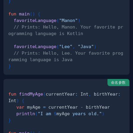
}
fun
main
(
)
{
favoriteLanguage
(
"Manon"
)
// Prints: Hello, Manon. Your favorite pr
ogramming language is Kotlin
favoriteLanguage
(
"Lee"
,
"Java"
)
// Prints: Hello, Lee. Your favorite prog
ramming language is Java
}
命名参数
fun
findMyAge
(
currentYear
:
 Int
,
 birthYear
:
Int
)
{
var
 myAge 
=
 currentYear 
-
println
(
"I am 
$
myAge
 years old."
)
}