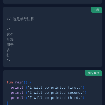
注释
// 这是单行注释
*/
执行顺序
fun
main
(
)
{
println
(
"I will be printed first."
)
println
(
"I will be printed second."
)
println
(
"I will be printed third."
)
}