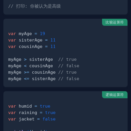
// 打印: 你被认为是高级
比较运算符
var
 myAge 
=
19
var
 sisterAge 
=
11
var
 cousinAge 
=
11
myAge 
>
 sisterAge  
// true
myAge 
<
 cousinAge  
// false
myAge 
>=
 cousinAge 
// true
myAge 
<=
 sisterAge 
// false
逻辑运算符
var
 humid 
=
true
var
 raining 
=
true
var
 jacket 
=
false