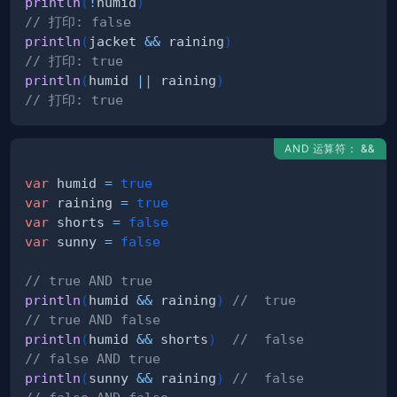
println
(
!
humid
)
// 打印: false
println
(
jacket 
&&
 raining
)
// 打印: true
println
(
humid 
||
 raining
)
// 打印: true
AND 运算符： &&
var
 humid 
=
true
var
 raining 
=
true
var
 shorts 
=
false
var
 sunny 
=
false
// true AND true
println
(
humid 
&&
 raining
)
//  true
// true AND false
println
(
humid 
&&
 shorts
)
//  false
// false AND true
println
(
sunny 
&&
 raining
)
//  false