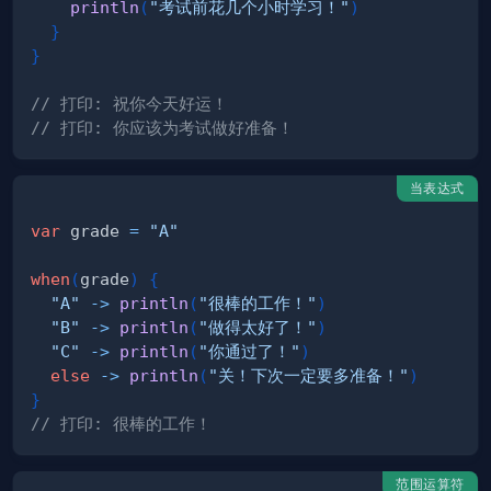
println
(
"考试前花几个小时学习！"
)
}
}
// 打印: 祝你今天好运！
// 打印: 你应该为考试做好准备！
当表达式
var
 grade 
=
"A"
when
(
grade
)
{
"A"
->
println
(
"很棒的工作！"
)
"B"
->
println
(
"做得太好了！"
)
"C"
->
println
(
"你通过了！"
)
else
->
println
(
"关！下次一定要多准备！"
)
}
// 打印: 很棒的工作！
范围运算符