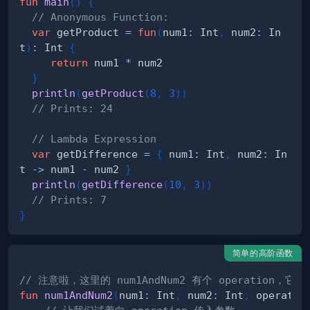
fun
main
(
)
{
// Anonymous Function:
var
 getProduct 
=
fun
(
num1
:
 Int
,
 num2
:
 In
t
)
:
 Int 
{
return
 num1 
*
}
println
(
getProduct
(
8
,
3
)
)
// Prints: 24
// Lambda Expression
var
 getDifference 
=
{
 num1
:
 Int
,
 num2
:
 In
t 
->
 num1 
-
 num2 
}
println
(
getDifference
(
10
,
3
)
)
// Prints: 7
}
简单的高阶函数
// 注意啦，这里的 num1AndNum2 有个 operation
fun
num1AndNum2
(
num1
:
 Int
,
 num2
:
 Int
,
 operatio