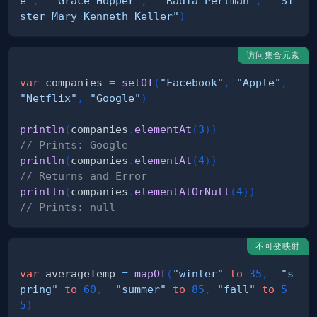
e"
,
"Grace Hopper"
,
"Radia Perlman"
,
"Si
ster Mary Kenneth Keller"
)
访问集合元素
var
 companies 
=
setOf
(
"Facebook"
,
"Apple"
,
"Netflix"
,
"Google"
)
println
(
companies
.
elementAt
(
3
)
)
// Prints: Google
println
(
companies
.
elementAt
(
4
)
)
// Returns and Error
println
(
companies
.
elementAtOrNull
(
4
)
)
// Prints: null
不可变映射
var
 averageTemp 
=
mapOf
(
"winter"
to
35
,
"s
pring"
to
60
,
"summer"
to
85
,
"fall"
to
5
5
)