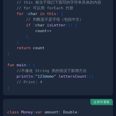
// this 相当于我们下面写的字符串具体的内容
// for 可以用 forEach 代替
for
(
char 
in
this
)
{
// 判断是不是字母（包括中文）
if
(
char
.
isLetter
(
)
)
{
            count
++
}
}
return
}
fun
main
(
)
{
//不修改 String 类的情况下新增方法
println
(
"123demo"
.
lettersCount
(
)
)
// Print: 4
}
运算符重载
class
Money
(
var
 amount
:
 Double
)