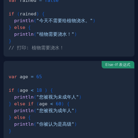
var
 rained 
=
false
if
(
rained
)
{
println
(
"今天不需要给植物浇水。"
)
}
else
{
println
(
"植物需要浇水！"
)
}
// 打印: 植物需要浇水！
Else-If 表达式
var
 age 
=
65
if
(
age 
<
18
)
{
println
(
"您被视为未成年人"
)
}
else
if
(
age 
<
60
)
{
println
(
"您被视为成年人"
)
}
else
{
println
(
"你被认为是高级"
)
}