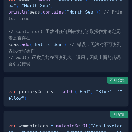
ea"
,
"North Sea"
)
println
(
seas
.
contains
(
"North Sea"
)
)
// Prin
ts: true
// contains() 函数对任何列表执行读取操作并确定元
素是否存在
seas
.
add
(
"Baltic Sea"
)
// 错误：无法对不可变列
表执行写操作
// add() 函数只能在可变列表上调用，因此上面的代码
会引发错误
不可变集
var
 primaryColors 
=
setOf
(
"Red"
,
"Blue"
,
"Y
ellow"
)
可变集
var
 womenInTech 
=
mutableSetOf
(
"Ada Lovelac