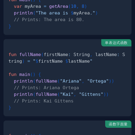
var
 myArea 
=
getArea
(
10
,
8
)
println
(
"The area is 
$
myArea
."
)
// Prints: The area is 80.
}
单表达式函数
fun
fullName
(
firstName
:
 String
,
 lastName
:
 S
tring
)
=
"
$
firstName
$
lastName
"
fun
main
(
)
{
println
(
fullName
(
"Ariana"
,
"Ortega"
)
)
// Prints: Ariana Ortega
println
(
fullName
(
"Kai"
,
"Gittens"
)
)
// Prints: Kai Gittens
}
函数字面量