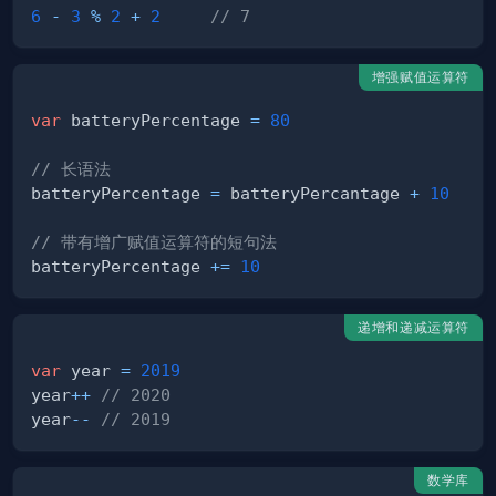
6
-
3
%
2
+
2
// 7   
增强赋值运算符
var
 batteryPercentage 
=
80
// 长语法
batteryPercentage 
=
 batteryPercantage 
+
10
// 带有增广赋值运算符的短句法
batteryPercentage 
+=
10
递增和递减运算符
var
 year 
=
2019
year
++
// 2020
year
--
// 2019 
数学库