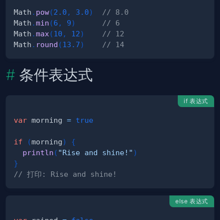
Math
.
pow
(
2.0
,
3.0
)
// 8.0
Math
.
min
(
6
,
9
)
// 6 
Math
.
max
(
10
,
12
)
// 12
Math
.
round
(
13.7
)
// 14
条件表达式
if 表达式
var
 morning 
=
true
if
(
morning
)
{
println
(
"Rise and shine!"
)
}
// 打印: Rise and shine!
else 表达式