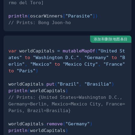
rmo del Toro]
println
(
oscarWinners
[
"Parasite"
]
)
// Prints: Bong Joon-ho
添加和删除地图条目
var
 worldCapitals 
=
mutableMapOf
(
"United St
ates"
to
"Washington D.C."
,
"Germany"
to
"B
erlin"
,
"Mexico"
to
"Mexico City"
,
"France"
to
"Paris"
)
worldCapitals
.
put
(
"Brazil"
,
"Brasilia"
)
println
(
worldCapitals
)
// Prints: {United States=Washington D.C., 
Germany=Berlin, Mexico=Mexico City, France=
Paris, Brazil=Brasilia}
worldCapitals
.
remove
(
"Germany"
)
println
(
worldCapitals
)