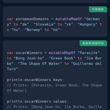
可变映射
var
 europeanDomains 
=
mutableMapOf
(
"German
y"
to
"de"
,
"Slovakia"
to
"sk"
,
"Hungary"
t
o
"hu"
,
"Norway"
to
"no"
)
检索映射键和值
var
 oscarWinners 
=
mutableMapOf
(
"Parasite"
to
"Bong Joon-ho"
,
"Green Book"
to
"Jim Bur
ke"
,
"The Shape Of Water"
to
"Guillermo del 
Toro"
)
println
(
oscarWinners
.
keys
)
// Prints: [Parasite, Green Book, The Shape 
Of Water]
println
(
oscarWinners
.
values
)
// Prints: [Bong Joon-ho, Jim Burke, Guille