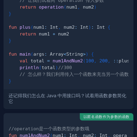
// 让我们试着向 operation 传入参数
return
operation
(
num1
,
 num2
)
}
fun
plus
(
num1
:
 Int
,
 num2
:
 Int
)
:
 Int 
{
return
 num1 
+
}
fun
main
(
args
:
 Array
<
String
>
)
{
val
 total 
=
num1AndNum2
(
100
,
200
,
::
plus
)
println
(
total
)
//300
// 怎么样？我们利用传入一个函数来充当另一个函数的
}
还记得我们怎么在 Java 中用接口吗？试着用函数参数简化
它
以匿名函数作为参数的函数
//operation是一个函数类型的参数哦
fun
num1AndNum2
(
num1
:
 Int
,
 num2
:
 Int
,
 opera