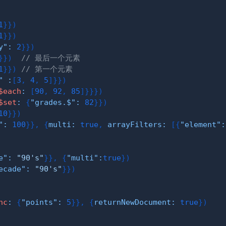
1
}
}
)
1
}
}
)
y"
:
2
}
}
)
}
}
)
// 最后一个元素
1
}
}
)
// 第一个元素
"
:
[
3
,
4
,
5
]
}
}
)
$each
:
[
90
,
92
,
85
]
}
}
}
)
$set
:
{
"grades.$"
:
82
}
}
)
10
}
}
)
"
:
100
}
}
,
{
multi
:
true
,
arrayFilters
:
[
{
"element"
:
e"
:
"90's"
}
}
,
{
"multi"
:
true
}
)
ecade"
:
"90's"
}
}
)
nc
:
{
"points"
:
5
}
}
,
{
returnNewDocument
:
true
}
)