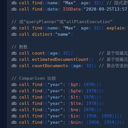
db
.
coll
.
find
(
{
name
:
"Max"
,
age
:
32
}
)
// 隐式逻
db
.
coll
.
find
(
{
date
:
ISODate
(
"2020-09-25T13:57
// 或“queryPlanner”或“allPlansExecution”
db
.
coll
.
find
(
{
name
:
"Max"
,
age
:
32
}
)
.
explain
(
db
.
coll
.
distinct
(
"name"
)
// 数数
db
.
coll
.
count
(
{
age
:
32
}
)
// 基于馆藏
db
.
coll
.
estimatedDocumentCount
(
)
// 基于馆藏
db
.
coll
.
countDocuments
(
{
age
:
32
}
)
// 聚合管道
// Comparison 比较
db
.
coll
.
find
(
{
"year"
:
{
$gt
:
1970
}
}
)
db
.
coll
.
find
(
{
"year"
:
{
$gte
:
1970
}
}
)
db
.
coll
.
find
(
{
"year"
:
{
$lt
:
1970
}
}
)
db
.
coll
.
find
(
{
"year"
:
{
$lte
:
1970
}
}
)
db
.
coll
.
find
(
{
"year"
:
{
$ne
:
1970
}
}
)
db
.
coll
.
find
(
{
"year"
:
{
$in
:
[
1958
,
1959
]
}
}
)
db
.
coll
.
find
(
{
"year"
:
{
$nin
:
[
1958
,
1959
]
}
}
)