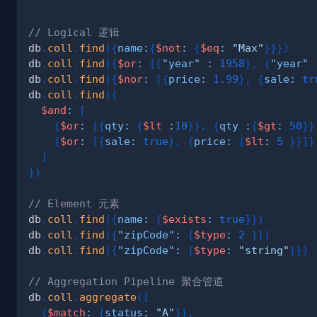
// Logical 逻辑
db
.
coll
.
find
(
{
name
:
{
$not
:
{
$eq
:
"Max"
}
}
}
)
db
.
coll
.
find
(
{
$or
:
[
{
"year"
:
1958
}
,
{
"year"
db
.
coll
.
find
(
{
$nor
:
[
{
price
:
1.99
}
,
{
sale
:
tr
db
.
coll
.
find
(
{
$and
:
[
{
$or
:
[
{
qty
:
{
$lt
:
10
}
}
,
{
qty
:
{
$gt
:
50
}
}
{
$or
:
[
{
sale
:
true
}
,
{
price
:
{
$lt
:
5
}
}
]
}
]
}
)
// Element 元素
db
.
coll
.
find
(
{
name
:
{
$exists
:
true
}
}
)
db
.
coll
.
find
(
{
"zipCode"
:
{
$type
:
2
}
}
)
db
.
coll
.
find
(
{
"zipCode"
:
{
$type
:
"string"
}
}
)
// Aggregation Pipeline 聚合管道
db
.
coll
.
aggregate
(
[
{
$match
:
{
status
:
"A"
}
}
,