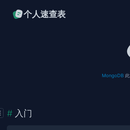
个人速查表
MongoDB
此
入门