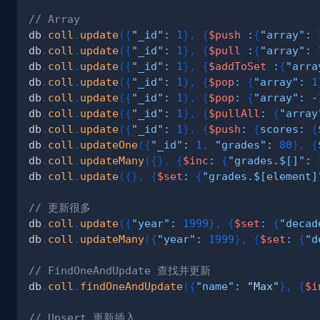
// Array
db
.
coll
.
update
(
{
"_id"
:
1
}
,
{
$push
:
{
"array"
:
db
.
coll
.
update
(
{
"_id"
:
1
}
,
{
$pull
:
{
"array"
:
db
.
coll
.
update
(
{
"_id"
:
1
}
,
{
$addToSet
:
{
"arra
db
.
coll
.
update
(
{
"_id"
:
1
}
,
{
$pop
:
{
"array"
:
1
db
.
coll
.
update
(
{
"_id"
:
1
}
,
{
$pop
:
{
"array"
:
-
db
.
coll
.
update
(
{
"_id"
:
1
}
,
{
$pullAll
:
{
"array
db
.
coll
.
update
(
{
"_id"
:
1
}
,
{
$push
:
{
scores
:
{
db
.
coll
.
updateOne
(
{
"_id"
:
1
,
"grades"
:
80
}
,
{
db
.
coll
.
updateMany
(
{
}
,
{
$inc
:
{
"grades.$[]"
:
db
.
coll
.
update
(
{
}
,
{
$set
:
{
"grades.$[element]
// 更新很多
db
.
coll
.
update
(
{
"year"
:
1999
}
,
{
$set
:
{
"decad
db
.
coll
.
updateMany
(
{
"year"
:
1999
}
,
{
$set
:
{
"d
// FindOneAndUpdate 查找并更新
db
.
coll
.
findOneAndUpdate
(
{
"name"
:
"Max"
}
,
{
$i
// Upsert 更新插入