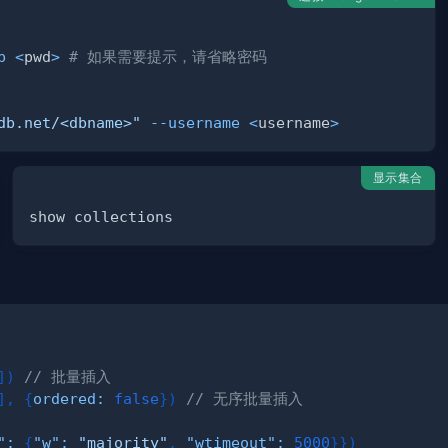
p
<
pwd
>
# 如果需要提示，请省略密码
db.net/<dbname>"
--username
<
username
>
显示集合
]
)
// 批量插入
]
,
{
ordered
:
false
}
)
// 无序批量插入
"
:
{
"w"
:
"majority"
,
"wtimeout"
:
5000
}
}
)