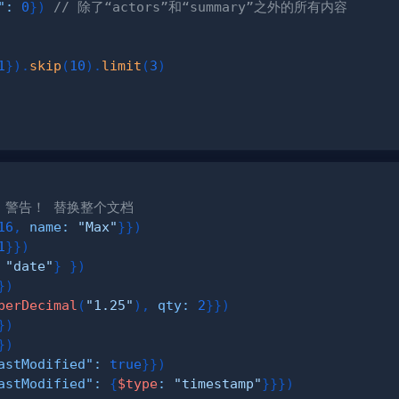
"
:
0
}
)
// 除了“actors”和“summary”之外的所有内容
1
}
)
.
skip
(
10
)
.
limit
(
3
)
/ 警告！ 替换整个文档
16
,
name
:
"Max"
}
}
)
1
}
}
)
"date"
}
}
)
}
)
berDecimal
(
"1.25"
)
,
qty
:
2
}
}
)
}
)
}
)
astModified"
:
true
}
}
)
astModified"
:
{
$type
:
"timestamp"
}
}
}
)