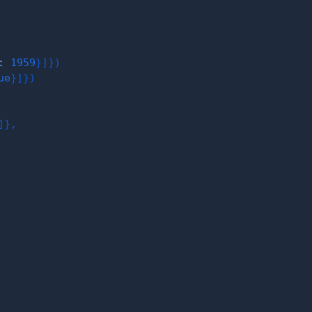
:
1959
}
]
}
)
ue
}
]
}
)
]
}
,