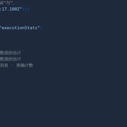
辑“与”。
:17.180Z"
)
}
)
"executionStats"
)
元数据的估计
元数据的估计
的别名 - 准确计数