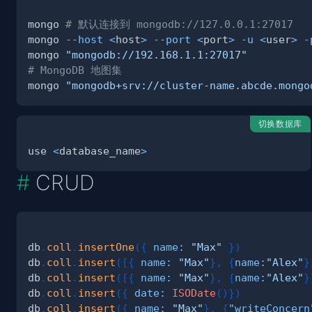
mongo 
# 默认连接到 mongodb://127.0.0.1:27017
mongo 
--host
<
host
>
--port
<
port
>
-u
<
user
>
-
mongo 
"mongodb://192.168.1.1:27017"
# MongoDB 地图集
mongo 
"mongodb+srv://cluster-name.abcde.mongo
切换数据库
use 
<
database_name
>
CRUD
db
.
coll
.
insertOne
(
{
name
:
"Max"
}
)
db
.
coll
.
insert
(
[
{
name
:
"Max"
}
,
{
name
:
"Alex"
}
db
.
coll
.
insert
(
[
{
name
:
"Max"
}
,
{
name
:
"Alex"
}
db
.
coll
.
insert
(
{
date
:
ISODate
(
)
}
)
db
.
coll
.
insert
(
{
name
:
"Max"
}
,
{
"writeConcern