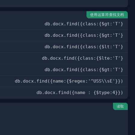
使用运算符查找文档
db.docx.find({class:{$gt:'T'}
db.docx.find({class:{$gt:'T'}
db.docx.find({class:{$lt:'T'}
db.docx.find({class:{$lte:'T'}
db.docx.find({class:{$gt:'T'}
db.docx.find({name:{$regex:'^USS\\sE'}})
db.docx.find({name : {$type:4}})
读取