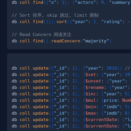
db
.
coll
.
find
(
{
"x"
:
1
}
,
{
"actors"
:
0
,
"summary
// Sort 排序, skip 跳过, limit 限制
db
.
coll
.
find
(
{
}
)
.
sort
(
{
"year"
:
1
,
"rating"
:
-
// Read Concern 阅读关注
db
.
coll
.
find
(
)
.
readConcern
(
"majority"
)
db
.
coll
.
update
(
{
"_id"
:
1
}
,
{
"year"
:
2016
}
)
/
db
.
coll
.
update
(
{
"_id"
:
1
}
,
{
$set
:
{
"year"
:
20
db
.
coll
.
update
(
{
"_id"
:
1
}
,
{
$unset
:
{
"year"
:
db
.
coll
.
update
(
{
"_id"
:
1
}
,
{
$rename
:
{
"year"
:
db
.
coll
.
update
(
{
"_id"
:
1
}
,
{
$inc
:
{
"year"
:
5
}
db
.
coll
.
update
(
{
"_id"
:
1
}
,
{
$mul
:
{
price
:
Num
db
.
coll
.
update
(
{
"_id"
:
1
}
,
{
$min
:
{
"imdb"
:
5
}
db
.
coll
.
update
(
{
"_id"
:
1
}
,
{
$max
:
{
"imdb"
:
8
}
db
.
coll
.
update
(
{
"_id"
:
1
}
,
{
$currentDate
:
{
"l
db
.
coll
.
update
(
{
"_id"
:
1
}
,
{
$currentDate
:
{
"l