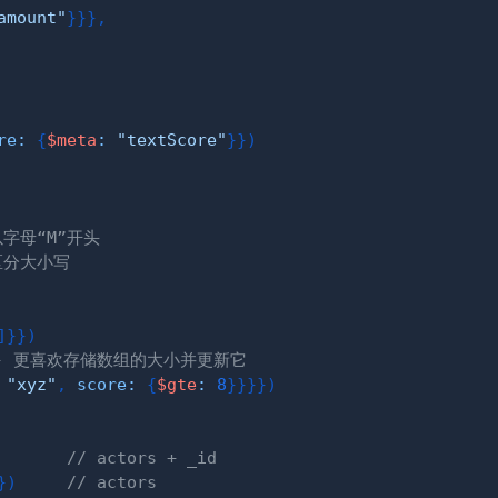
amount"
}
}
}
,
re
:
{
$meta
:
"textScore"
}
}
)
字母“M”开头
区分大小写
]
}
}
)
 - 更喜欢存储数组的大小并更新它
"xyz"
,
score
:
{
$gte
:
8
}
}
}
}
)
// actors + _id
}
)
// actors