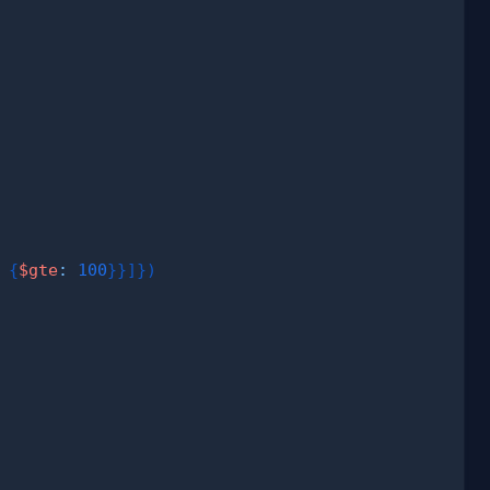
{
$gte
:
100
}
}
]
}
)