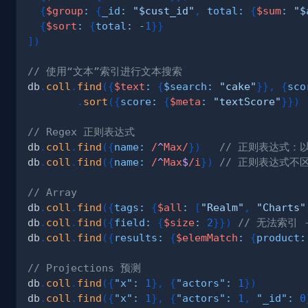
{
$group
:
{
_id
:
"$cust_id"
,
total
:
{
$sum
:
"$
{
$sort
:
{
total
:
-
1
}
}
]
)
// 使用“文本”索引进行文本搜索
db
.
coll
.
find
(
{
$text
:
{
$search
:
"cake"
}
}
,
{
sco
.
sort
(
{
score
:
{
$meta
:
"textScore"
}
}
)
// Regex 正则表达式
db
.
coll
.
find
(
{
name
:
/
^
Max
/
}
)
// 正则表达式：以
db
.
coll
.
find
(
{
name
:
/
^
Max
$
/
i
}
)
// 正则表达式不
// Array
db
.
coll
.
find
(
{
tags
:
{
$all
:
[
"Realm"
,
"Charts"
db
.
coll
.
find
(
{
field
:
{
$size
:
2
}
}
)
// 无法索引
db
.
coll
.
find
(
{
results
:
{
$elemMatch
:
{
product
:
// Projections 预测
db
.
coll
.
find
(
{
"x"
:
1
}
,
{
"actors"
:
1
}
)
db
.
coll
.
find
(
{
"x"
:
1
}
,
{
"actors"
:
1
,
"_id"
:
0