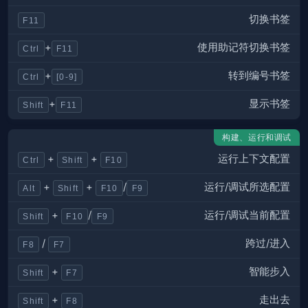
切换书签
F11
使用助记符切换书签
+
Ctrl
F11
转到编号书签
+
Ctrl
[0-9]
显示书签
+
Shift
F11
构建、运行和调试
运行上下文配置
+
+
Ctrl
Shift
F10
运行/调试所选配置
+
+
/
Alt
Shift
F10
F9
运行/调试当前配置
+
/
Shift
F10
F9
跨过/进入
/
F8
F7
智能步入
+
Shift
F7
走出去
+
Shift
F8