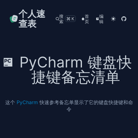
个人速
搜
首
编
⌘K
查表
索
页
辑
PyCharm 键盘快
捷键备忘清单
这个
PyCharm
快速参考备忘单显示了它的键盘快捷键和命
令