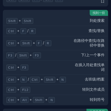
口
找到一切
到处搜索
+
Shift
Shift
查找/替换
+
/
Ctrl
F
R
在路径中查找/在路
+
+
/
Ctrl
Shift
F
R
径中替换
下/上一个事件
/
+
F3
Shift
F3
在插入符处查找单
+
Ctrl
F3
词
去班级/档案
+
/
+
+
Ctrl
N
Ctrl
Shift
N
转到文件成员
+
Ctrl
F12
转到符号
+
+
+
Ctrl
Alt
Shift
N