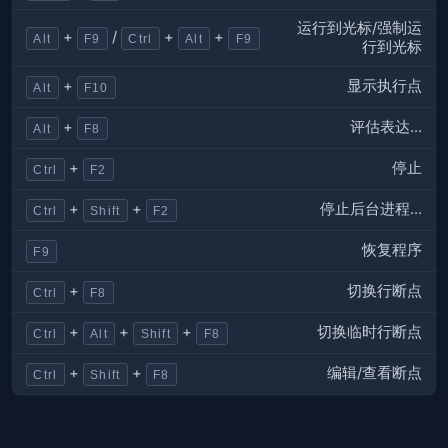
运行到光标/强制运
+
/
+
+
Alt
F9
Ctrl
Alt
F9
行到光标
显示执行点
+
Alt
F10
评估表达...
+
Alt
F8
停止
+
Ctrl
F2
停止后台进程...
+
+
Ctrl
Shift
F2
恢复程序
F9
切换行断点
+
Ctrl
F8
切换临时行断点
+
+
+
Ctrl
Alt
Shift
F8
编辑/查看断点
+
+
Ctrl
Shift
F8