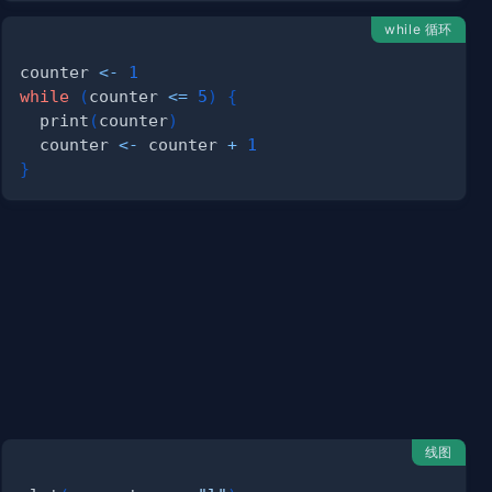
while 循环
counter 
<-
1
while
(
counter 
<=
5
)
{
  print
(
counter
)
  counter 
<-
 counter 
+
1
}
线图