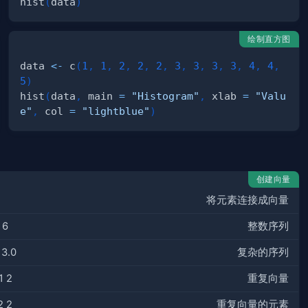
hist
(
data
)
绘制直方图
data 
<-
 c
(
1
,
1
,
2
,
2
,
2
,
3
,
3
,
3
,
3
,
4
,
4
,
5
)
hist
(
data
,
 main 
=
"Histogram"
,
 xlab 
=
"Valu
e"
,
 col 
=
"lightblue"
)
创建向量
将元素连接成向量
 6
整数序列
 3.0
复杂的序列
1 2
重复向量
2 2
重复向量的元素