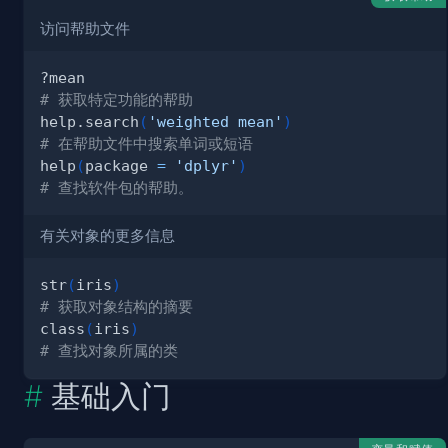
访问帮助文件
# 获取特定功能的帮助
help.search
(
'weighted mean'
)
# 在帮助文件中搜索单词或短语
help
(
package 
=
'dplyr'
)
# 查找软件包的帮助。
有关对象的更多信息
str
(
iris
)
# 获取对象结构的摘要
class
(
iris
)
# 查找对象所属的类
基础入门