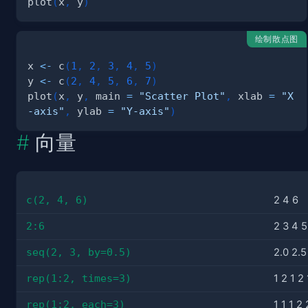
plot
(
x
,
 y
)
绘制散点图
x 
<-
 c
(
1
,
2
,
3
,
4
,
5
)
y 
<-
 c
(
2
,
4
,
5
,
6
,
7
)
plot
(
x
,
 y
,
 main 
=
"Scatter Plot"
,
 xlab 
=
"X
-axis"
,
 ylab 
=
"Y-axis"
)
向量
c(2, 4, 6)
2 4 6
2:6
2 3 4 5
seq(2, 3, by=0.5)
2.0 2.5
rep(1:2, times=3)
1 2 1 2 
rep(1:2, each=3)
1 1 1 2 