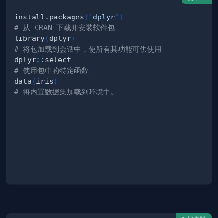
install.packages
(
'dplyr'
)
# 从 CRAN 下载并安装软件包
library
(
dplyr
)
# 将包加载到会话中，使所有其功能可供使用
dplyr
::
# 使用包中的特定函数
data
(
iris
)
# 将内置数据集加载到环境中。