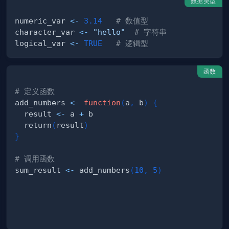
数据类型
numeric_var 
<-
3.14
# 数值型
character_var 
<-
"hello"
# 字符串
logical_var 
<-
TRUE
# 逻辑型
函数
# 定义函数
add_numbers 
<-
function
(
a
,
 b
)
{
  result 
<-
 a 
+
  return
(
result
)
}
# 调用函数
sum_result 
<-
 add_numbers
(
10
,
5
)