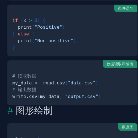
条件语句
if
(
x 
>
0
)
{
  print
(
"Positive"
)
}
else
{
  print
(
"Non-positive"
)
}
数据读取和输出
# 读取数据
my_data 
<-
 read.csv
(
"data.csv"
)
# 输出数据
write.csv
(
my_data
,
"output.csv"
)
图形绘制
散点图