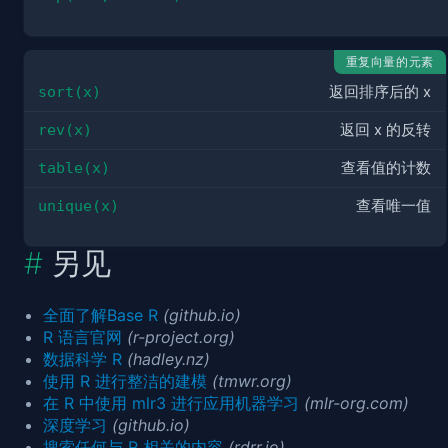
重复向量的元素
sort(x)
返回排序后的 x
rev(x)
返回 x 的反转
table(x)
查看值的计数
unique(x)
查看唯一值
另见
全面了解Base R
(github.io)
R 语言官网
(r-project.org)
数据科学 R
(hadley.nz)
使用 R 进行整洁的建模
(tmwr.org)
在 R 中使用 mlr3 进行应用机器学习
(mlr-org.com)
深度学习
(github.io)
搜索任何与 R 相关的内容
(rdrr.io)