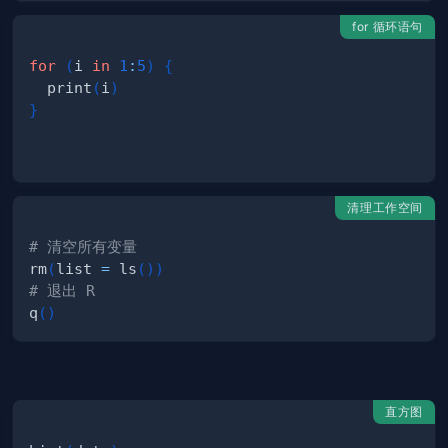
for 循环语句
for
(
i 
in
1
:
5
)
{
  print
(
i
)
}
清理工作空间
# 清空所有变量
rm
(
list 
=
 ls
(
)
)
# 退出 R
q
(
)
直方图