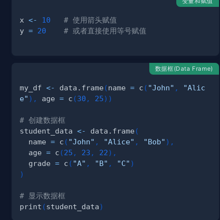
变量和赋值
x 
<-
10
# 使用箭头赋值
y 
=
20
# 或者直接使用等号赋值
数据框(Data Frame)
my_df 
<-
 data.frame
(
name 
=
 c
(
"John"
,
"Alic
e"
)
,
 age 
=
 c
(
30
,
25
)
)
# 创建数据框
student_data 
<-
 data.frame
(
  name 
=
 c
(
"John"
,
"Alice"
,
"Bob"
)
,
  age 
=
 c
(
25
,
23
,
22
)
,
  grade 
=
 c
(
"A"
,
"B"
,
"C"
)
)
# 显示数据框
print
(
student_data
)