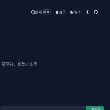
搜索
⌘K
首页
编辑
类、运算符、函数方法等
工作目录