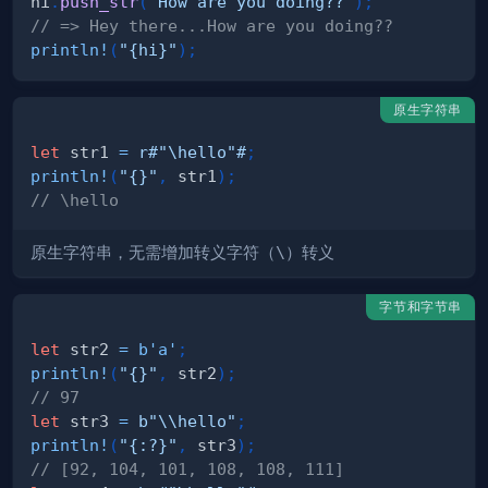
hi
.
push_str
(
"How are you doing??"
)
;
// => Hey there...How are you doing??
println!
(
"{hi}"
)
;
原生字符串
let
 str1 
=
r#"\hello"#
;
println!
(
"{}"
,
 str1
)
;
// \hello
原生字符串，无需增加转义字符（
\
）转义
字节和字节串
let
 str2 
=
b'a'
;
println!
(
"{}"
,
 str2
)
;
// 97
let
 str3 
=
b"\\hello"
;
println!
(
"{:?}"
,
 str3
)
;
// [92, 104, 101, 108, 108, 111]