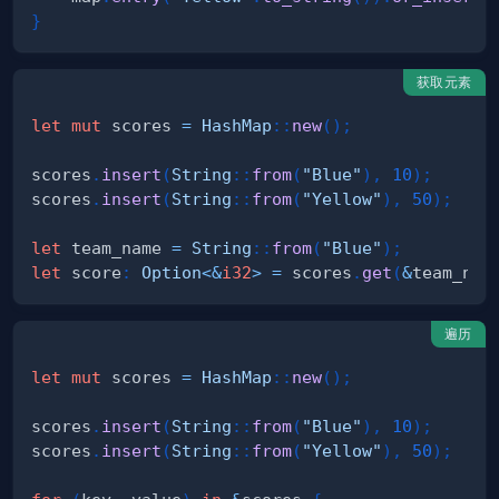
}
获取元素
let
mut
 scores 
=
HashMap
::
new
(
)
;
scores
.
insert
(
String
::
from
(
"Blue"
)
,
10
)
;
scores
.
insert
(
String
::
from
(
"Yellow"
)
,
50
)
;
let
 team_name 
=
String
::
from
(
"Blue"
)
;
let
 score
:
Option
<
&
i32
>
=
 scores
.
get
(
&
team_nam
遍历
let
mut
 scores 
=
HashMap
::
new
(
)
;
scores
.
insert
(
String
::
from
(
"Blue"
)
,
10
)
;
scores
.
insert
(
String
::
from
(
"Yellow"
)
,
50
)
;