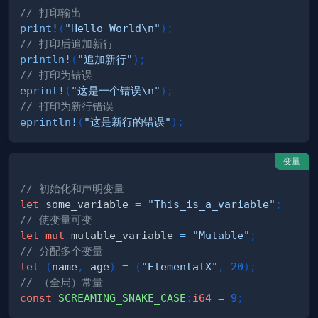
// 打印输出
print!
(
"Hello World\n"
)
;
// 打印后追加新行
println!
(
"追加新行"
)
;
// 打印为错误
eprint!
(
"这是一个错误\n"
)
;
// 打印为新行错误
eprintln!
(
"这是新行的错误"
)
;
变量
// 初始化和声明变量
let
 some_variable 
=
"This_is_a_variable"
;
// 使变量可变
let
mut
 mutable_variable 
=
"Mutable"
;
// 分配多个变量
let
(
name
,
 age
)
=
(
"ElementalX"
,
20
)
;
// （全局）常量
const
SCREAMING_SNAKE_CASE
:
i64
=
9
;