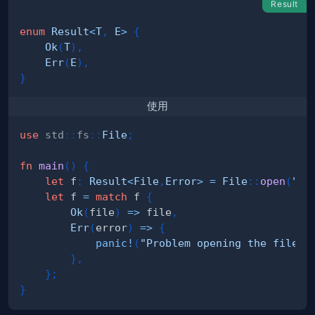
Result
enum
Result
<
T
,
E
>
{
Ok
(
T
)
,
Err
(
E
)
,
}
使用
use
std
::
fs
::
File
;
fn
main
(
)
{
let
 f
:
Result
<
File
,
Error
>
=
File
::
open
(
"he
let
 f 
=
match
 f 
{
Ok
(
file
)
=>
 file
,
Err
(
error
)
=>
{
panic!
(
"Problem opening the file: 
}
,
}
;
}