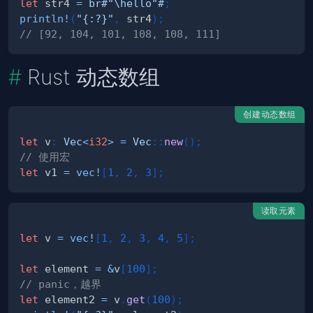
let
 str4 
=
br#"\hello"#
;
println!
(
"{:?}"
,
 str4
)
;
// [92, 104, 101, 108, 108, 111]
Rust 动态数组
创建动态数组
let
 v
:
Vec
<
i32
>
=
Vec
::
new
(
)
;
// 使用宏
let
 v1 
=
vec!
[
1
,
2
,
3
]
;
读取元素
let
 v 
=
vec!
[
1
,
2
,
3
,
4
,
5
]
;
let
 element 
=
&
v
[
100
]
;
// panic，越界
let
 element2 
=
 v
.
get
(
100
)
;