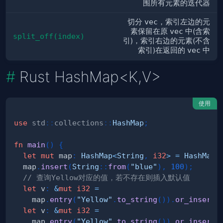
围所有元素的迭代器
切分
vec
，索引左边的元
素保留在原
vec
中(含索
split_off(index)
引)，索引右边的元素(不含
索引)在返回的
vec
中
Rust HashMap<K,V>
使用
use
std
::
collections
::
HashMap
;
fn
main
(
)
{
let
mut
 map
:
HashMap
<
String
,
i32
>
=
HashMap
:
  map
.
insert
(
String
::
from
(
"blue"
)
,
100
)
;
// 查询Yellow对应的值，若不存在则插入默认值
let
 v
:
&
mut
i32
=
    map
.
entry
(
"Yellow"
.
to_string
(
)
)
.
or_insert
(
let
 v
:
&
mut
i32
=
    map
.
entry
(
"Yellow"
.
to_string
(
)
)
.
or_insert
(