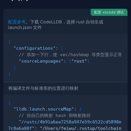
配置 vscode 调试
配置参考
。下载 CodeLLDB，选择 rust 自动生成
launch.json 文件
{
"configurations"
:
[
// 添加一下行，使 vec/hashmap 等类型显示正常
"sourceLanguages"
:
[
"rust"
]
]
}
将编译文件与标准库的位置进行映射
{
"lldb.launch.sourceMap"
:
{
// 你自己的映射 hash 和映射路径
"/rustc/4b91a6ea7258a947e59c6522cd5898e
7c0a6a88f"
:
"/Users/feiwu/.rustup/toolchain