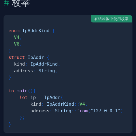
枚举
在结构体中使用枚举
enum
IpAddrKind
{
V4
,
V6
,
}
struct
IpAddr
{
  kind
:
IpAddrKind
,
  address
:
String
,
}
fn
main
(
)
{
let
 ip 
=
IpAddr
{
        kind
:
IpAddrKind
::
V4
,
        address
:
String
::
from
(
"127.0.0.1"
)
}
;
}