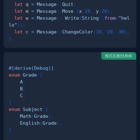
let
 q 
=
Message
::
Quit
;
let
 m 
=
Message
::
Move
{
x
:
10
,
 y
:
20
}
;
let
 w 
=
Message
::
Write
(
String
::
from
(
"hel
lo"
)
)
;
let
 c 
=
Message
::
ChangeColor
(
10
,
20
,
30
)
;
}
模式匹配结构体
#[derive(Debug)]
enum
Grade
{
A
,
B
,
C
,
}
enum
Subject
{
Math
(
Grade
)
,
English
(
Grade
)
,
}