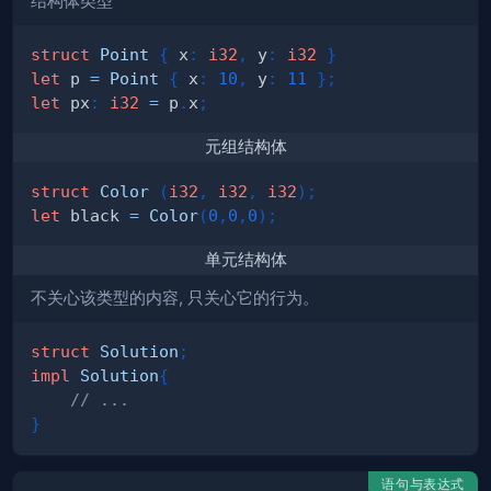
结构体类型
struct
Point
{
 x
:
i32
,
 y
:
i32
}
let
 p 
=
Point
{
 x
:
10
,
 y
:
11
}
;
let
 px
:
i32
=
 p
.
x
;
元组结构体
struct
Color
(
i32
,
i32
,
i32
)
;
let
 black 
=
Color
(
0
,
0
,
0
)
;
单元结构体
不关心该类型的内容, 只关心它的行为。
struct
Solution
;
impl
Solution
{
// ...
}
语句与表达式