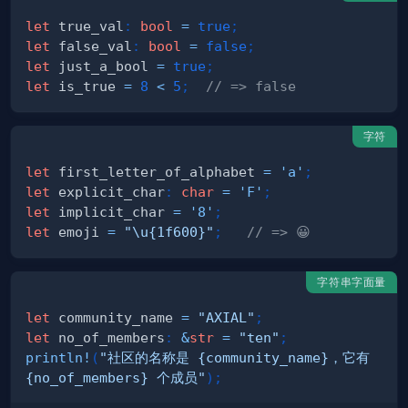
let
 true_val
:
bool
=
true
;
let
 false_val
:
bool
=
false
;
let
 just_a_bool 
=
true
;
let
 is_true 
=
8
<
5
;
// => false
字符
let
 first_letter_of_alphabet 
=
'a'
;
let
 explicit_char
:
char
=
'F'
;
let
 implicit_char 
=
'8'
;
let
 emoji 
=
"\u{1f600}"
;
// => 😀
字符串字面量
let
 community_name 
=
"AXIAL"
;
let
 no_of_members
:
&
str
=
"ten"
;
println!
(
"社区的名称是 {community_name}，它有 
{no_of_members} 个成员"
)
;