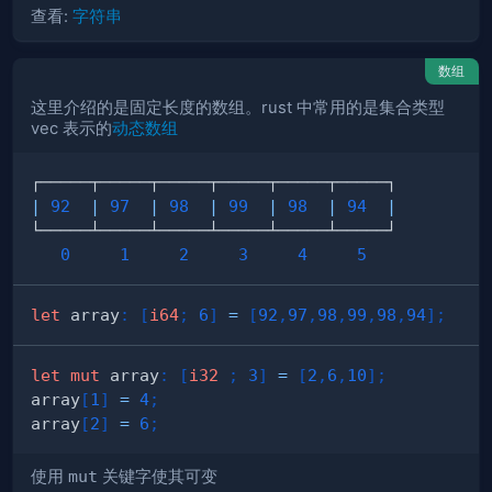
查看:
字符串
数组
这里介绍的是固定长度的数组。rust 中常用的是集合类型
vec 表示的
动态数组
|
92
|
97
|
98
|
99
|
98
|
94
|
0
1
2
3
4
5
let
 array
:
[
i64
;
6
]
=
[
92
,
97
,
98
,
99
,
98
,
94
]
;
let
mut
 array
:
[
i32
;
3
]
=
[
2
,
6
,
10
]
;
array
[
1
]
=
4
;
array
[
2
]
=
6
;
使用
mut
关键字使其可变