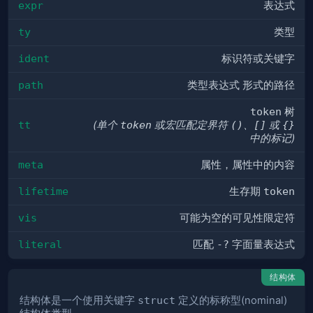
expr
表达式
ty
类型
ident
标识符或关键字
path
类型表达式 形式的路径
token
树
tt
(单个
token
或宏匹配定界符
()
、
[]
或
{}
中的标记)
meta
属性，属性中的内容
lifetime
生存期
token
vis
可能为空的可见性限定符
literal
匹配
-?
字面量表达式
结构体
结构体是一个使用关键字
struct
定义的标称型(nominal)