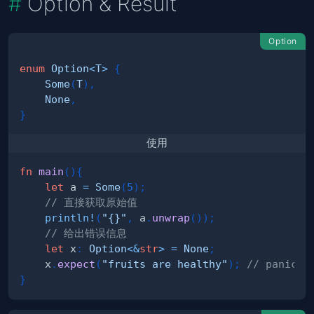
Option & Result
Option
enum
Option
<
T
>
{
Some
(
T
)
,
None
,
}
使用
fn
main
(
)
{
let
 a 
=
Some
(
5
)
;
// 直接获取原始值
println!
(
"{}"
,
 a
.
unwrap
(
)
)
;
// 给出错误信息
let
 x
:
Option
<
&
str
>
=
None
;
    x
.
expect
(
"fruits are healthy"
)
;
// panics 
}