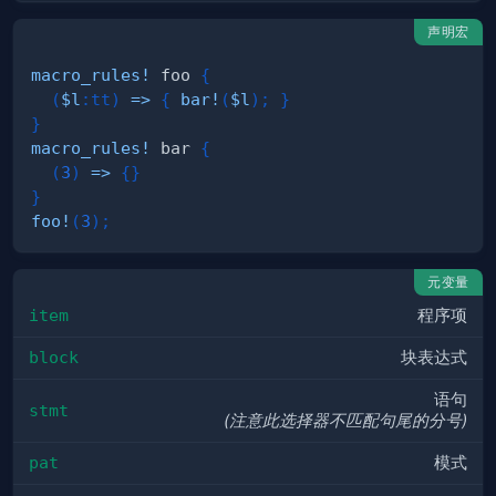
声明宏
macro_rules!
 foo 
{
(
$l
:
tt
)
=>
{
bar!
(
$l
)
;
}
}
macro_rules!
 bar 
{
(
3
)
=>
{
}
}
foo!
(
3
)
;
元变量
item
程序项
block
块表达式
语句
stmt
(注意此选择器不匹配句尾的分号)
pat
模式