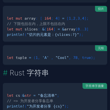
切片
let
mut
 array
:
[
i64
;
4
]
=
[
1
,
2
,
3
,
4
]
;
// 下限包括在内，上限不包括在内
let
mut
 slices
:
&
[
i64
]
=
&
array
[
0
..
3
]
println!
(
"切片的元素是：{slices:?}"
)
;
元组
let
 tuple 
=
(
1
,
'A'
,
"Cool"
,
78
,
true
)
;
Rust 字符串
字符串字面量
let
 cs
:
&
str
=
"备忘清单"
;
// => 为开发者分享备忘单
println!
(
"为开发者分享 {cs}"
)
;