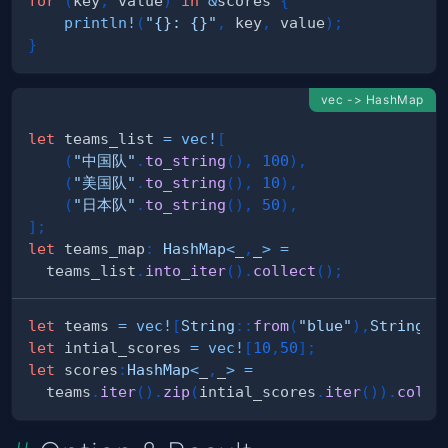
for
(
key
,
 value
)
in
&
scores 
{
println!
(
"{}: {}"
,
 key
,
 value
)
;
}
vec -> HashMap
let
 teams_list 
=
vec!
[
(
"中国队"
.
to_string
(
)
,
100
)
,
(
"美国队"
.
to_string
(
)
,
10
)
,
(
"日本队"
.
to_string
(
)
,
50
)
,
]
;
let
 teams_map
:
HashMap
<
_
,
_
>
=
  teams_list
.
into_iter
(
)
.
collect
(
)
;
let
 teams 
=
vec!
[
String
::
from
(
"blue"
)
,
String
::
let
 intial_scores 
=
vec!
[
10
,
50
]
;
let
 scores
:
HashMap
<
_
,
_
>
=
  teams
.
iter
(
)
.
zip
(
intial_scores
.
iter
(
)
)
.
colle