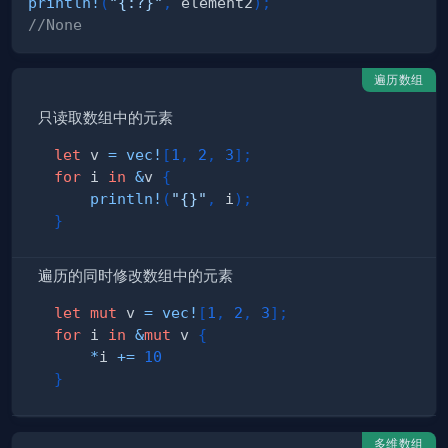
println!
(
"{:?}"
,
 element2
)
;
//None
遍历数组
只读取数组中的元素
let
 v 
=
vec!
[
1
,
2
,
3
]
;
for
 i 
in
&
v 
{
println!
(
"{}"
,
 i
)
;
}
遍历的同时修改数组中的元素
let
mut
 v 
=
vec!
[
1
,
2
,
3
]
;
for
 i 
in
&
mut
 v 
{
*
i 
+=
10
}
多维数组