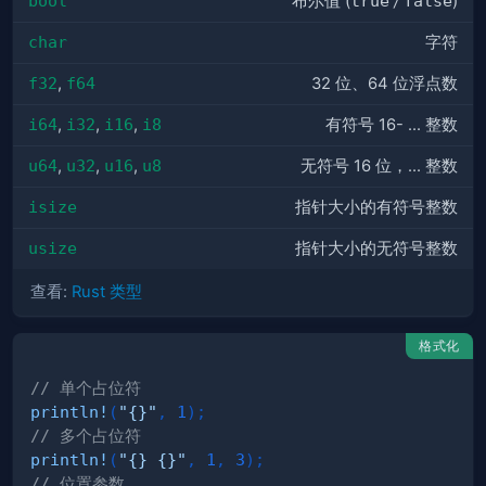
bool
布尔值 (
true
/
false
)
char
字符
f32
,
f64
32 位、64 位浮点数
i64
,
i32
,
i16
,
i8
有符号 16- ... 整数
u64
,
u32
,
u16
,
u8
无符号 16 位，... 整数
isize
指针大小的有符号整数
usize
指针大小的无符号整数
查看:
Rust 类型
格式化
// 单个占位符
println!
(
"{}"
,
1
)
;
// 多个占位符
println!
(
"{} {}"
,
1
,
3
)
;
// 位置参数