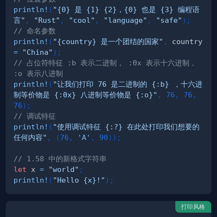
println!
(
"{0} 是 {1} {2}，{0} 也是 {3} 编程语
言"
,
"Rust"
,
"cool"
,
"language"
,
"safe"
)
;
// 命名参数
println!
(
"{country} 是一个团结的国家"
,
 country 
=
"China"
)
;
// 占位符特征 :b 表示二进制， :0x 表示十六进制， 
:o 表示八进制
println!
(
"让我们打印 76 是二进制的 {:b} ，十六进
制等价物是 {:0x} 八进制等价物是 {:o}"
,
76
,
76
,
76
)
;
// 调试特征
println!
(
"使用调试特征 {:?} 在此处打印我们想要的
任何内容"
,
(
76
,
'A'
,
90
)
)
;
// 1.58 中的新格式字符串
let
 x 
=
"world"
;
println!
(
"Hello {x}!"
)
;
打印风格