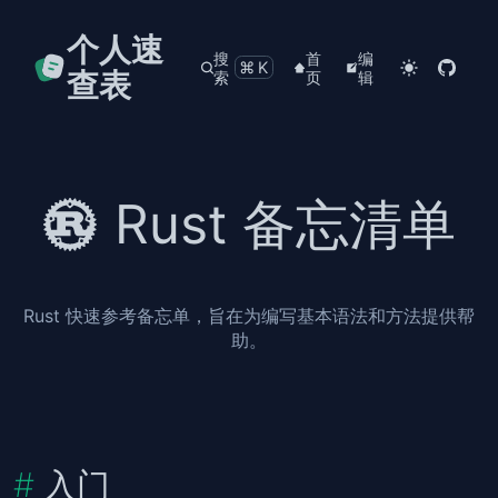
个人速
搜
首
编
⌘K
查表
索
页
辑
Rust 备忘清单
Rust 快速参考备忘单，旨在为编写基本语法和方法提供帮
助。
入门