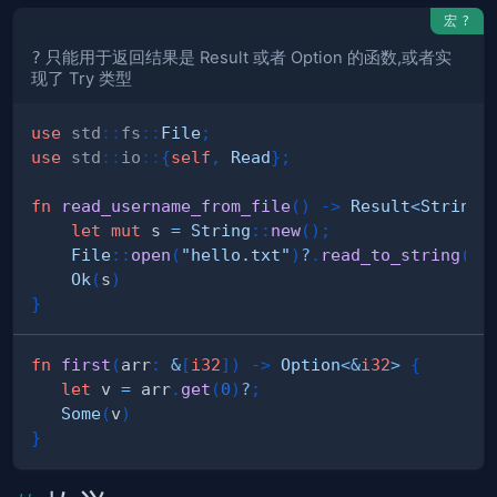
宏
?
?
只能用于返回结果是 Result 或者 Option 的函数,或者实
现了 Try 类型
use
std
::
fs
::
File
;
use
std
::
io
::
{
self
,
Read
}
;
fn
read_username_from_file
(
)
->
Result
<
String
,
let
mut
 s 
=
String
::
new
(
)
;
File
::
open
(
"hello.txt"
)
?
.
read_to_string
(
&
m
Ok
(
s
)
}
fn
first
(
arr
:
&
[
i32
]
)
->
Option
<
&
i32
>
{
let
 v 
=
 arr
.
get
(
0
)
?
;
Some
(
v
)
}