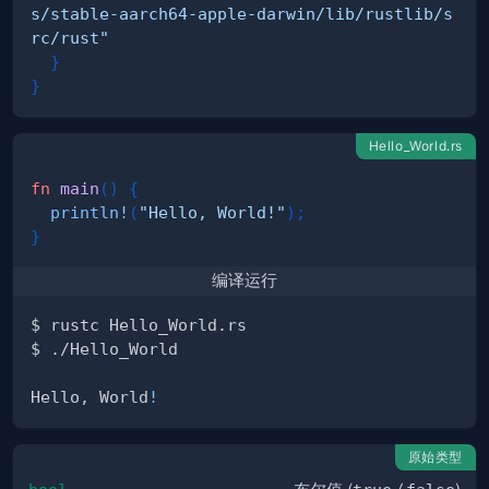
s/stable-aarch64-apple-darwin/lib/rustlib/s
rc/rust"
}
}
Hello_World.rs
fn
main
(
)
{
println!
(
"Hello, World!"
)
;
}
编译运行
Hello, World
!
原始类型