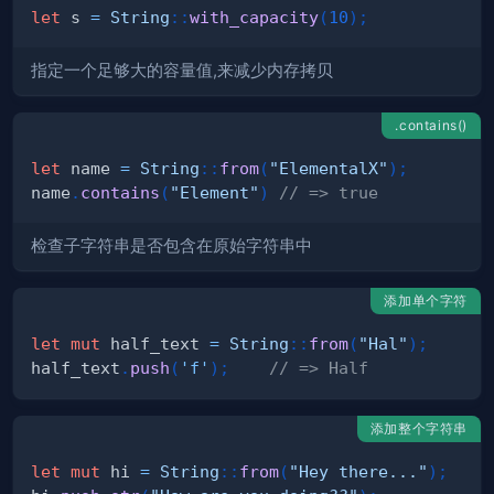
let
 s 
=
String
::
with_capacity
(
10
)
;
指定一个足够大的容量值,来减少内存拷贝
.contains()
let
 name 
=
String
::
from
(
"ElementalX"
)
;
name
.
contains
(
"Element"
)
// => true
检查子字符串是否包含在原始字符串中
添加单个字符
let
mut
 half_text 
=
String
::
from
(
"Hal"
)
;
half_text
.
push
(
'f'
)
;
// => Half
添加整个字符串
let
mut
 hi 
=
String
::
from
(
"Hey there..."
)
;