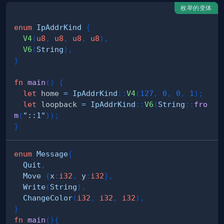
枚举的变体
enum
IpAddrKind
{
V4
(
u8
,
u8
,
u8
,
u8
)
,
V6
(
String
)
,
}
fn
main
(
)
{
let
 home 
=
IpAddrKind
::
V4
(
127
,
0
,
0
,
1
)
;
let
 loopback 
=
IpAddrKind
::
V6
(
String
::
fro
m
(
"::1"
)
)
;
}
enum
Message
{
Quit
,
Move
{
x
:
i32
,
 y
:
i32
}
,
Write
(
String
)
,
ChangeColor
(
i32
,
i32
,
i32
)
,
}
fn
main
(
)
{