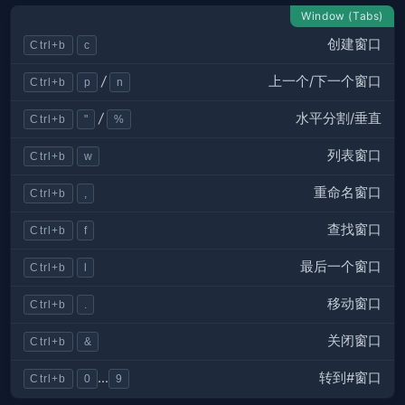
Window (Tabs)
创建窗口
Ctrl+b
c
上一个/下一个窗口
/
Ctrl+b
p
n
水平分割/垂直
/
Ctrl+b
"
%
列表窗口
Ctrl+b
w
重命名窗口
Ctrl+b
,
查找窗口
Ctrl+b
f
最后一个窗口
Ctrl+b
l
移动窗口
Ctrl+b
.
关闭窗口
Ctrl+b
&
转到#窗口
...
Ctrl+b
0
9