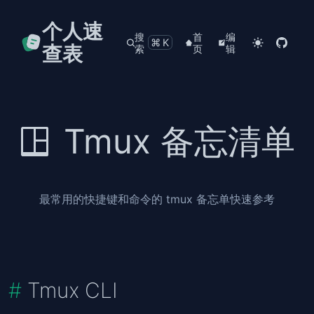
个人速
搜
首
编
⌘K
查表
索
页
辑
Tmux 备忘清单
最常用的快捷键和命令的 tmux 备忘单快速参考
Tmux CLI