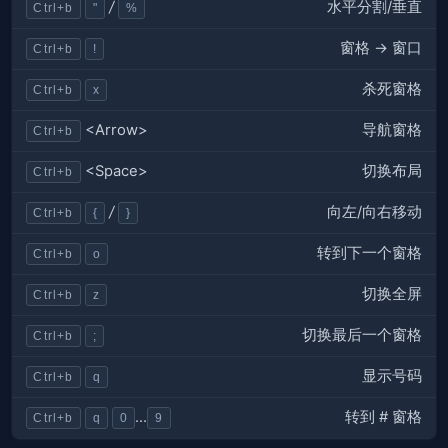
水平分割/垂直
/
Ctrl+b
"
%
窗格 -> 窗口
Ctrl+b
!
杀死窗格
Ctrl+b
x
导航窗格
<Arrow>
Ctrl+b
切换布局
<Space>
Ctrl+b
向左/向右移动
/
Ctrl+b
{
}
转到下一个窗格
Ctrl+b
o
切换全屏
Ctrl+b
z
切换最后一个窗格
Ctrl+b
;
显示号码
Ctrl+b
q
转到 # 窗格
...
Ctrl+b
q
0
9